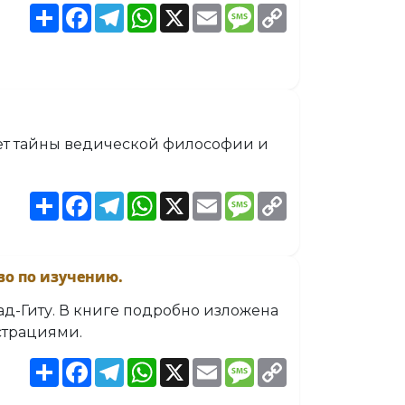
Share
Facebook
Telegram
WhatsApp
X
Email
Message
Copy
Link
ает тайны ведической философии и
Share
Facebook
Telegram
WhatsApp
X
Email
Message
Copy
Link
во по изучению.
вад-Гиту. В книге подробно изложена
страциями.
Share
Facebook
Telegram
WhatsApp
X
Email
Message
Copy
Link