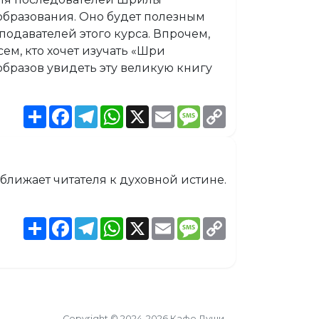
образования. Оно будет полезным
еподавателей этого курса. Впрочем,
м, кто хочет изучать «Шри
бразов увидеть эту великую книгу
Share
Facebook
Telegram
WhatsApp
X
Email
Message
Copy
Link
ближает читателя к духовной истине.
Share
Facebook
Telegram
WhatsApp
X
Email
Message
Copy
Link
Copyright © 2024-2026 Кафе Души