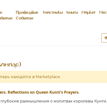
е
Прошедшие
Участники
Книги
Маркет
Мес
(current)
бытия
События
Канаде)
еперь находятся в
Marketplace
.
ers. Reflections on Queen Kunti's Prayers.
глубокие размышления о молитвах королевы Кунти. 