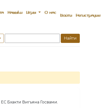
та
Навыки
Игры
О нас
Войти
Регистрация
Найти
ЕС Бхакти Вигьяна Госвами.