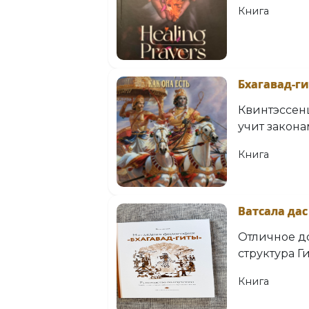
Книга
Бхагавад-ги
Квинтэссен
учит закон
Книга
Ватсала дас
Отличное до
структура 
Книга