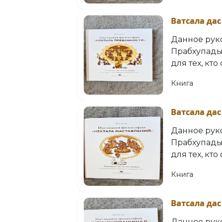
Ватсала дас
Данное рук
Прабхупады
для тех, кт
Книга
Ватсала дас
Данное рук
Прабхупады
для тех, кт
Книга
Ватсала да
Данное рук