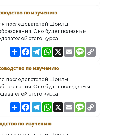
ководство по изучению
для последователей Шрилы
образования. Оно будет полезным
одавателей этого курса.
Share
Facebook
Telegram
WhatsApp
X
Email
Message
Copy
Link
ководство по изучению
для последователей Шрилы
образования. Оно будет поледзным
одавателей этого курса.
Share
Facebook
Telegram
WhatsApp
X
Email
Message
Copy
Link
одство по изучению
для последователей Шрилы