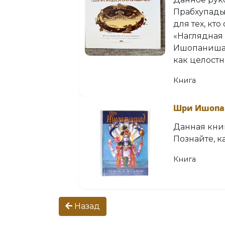
Прабхупады
для тех, кт
«Наглядная
Ишопанишад»
как целостн
Книга
Шри Ишоп
Данная книг
Познайте, к
Книга
Назад