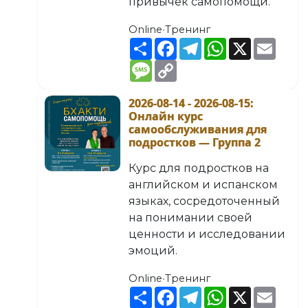
привычек самопомощи.
Online
•
Тренинг
Share
Facebook
Telegram
WhatsApp
X
Email
Message
Copy
Link
2026-08-14 - 2026-08-15
:
Онлайн курс
самообслуживания для
подростков — Группа 2
Курс для подростков на
английском и испанском
языках, сосредоточенный
на понимании своей
ценности и исследовании
эмоций.
Online
•
Тренинг
Share
Facebook
Telegram
WhatsApp
X
Email