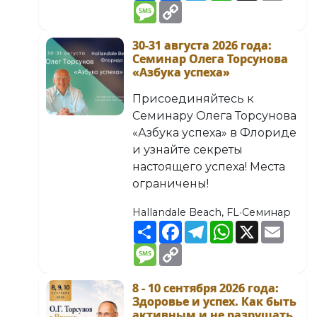
Message
Copy
Link
30-31 августа 2026 года
:
Семинар Олега Торсунова
«Азбука успеха»
Присоединяйтесь к
Семинару Олега Торсунова
«Азбука успеха» в Флориде
и узнайте секреты
настоящего успеха! Места
ограничены!
Hallandale Beach, FL
•
Семинар
Share
Facebook
Telegram
WhatsApp
X
Email
Message
Copy
Link
8 - 10 сентября 2026 года
:
Здоровье и успех. Как быть
активным и не разрушать