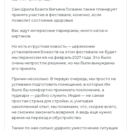
Сам Шрила Бхакти Вигьяна Госвами также планирует
принять участие в фестивале, конечно, если
позволит состояние здоровья.
Вас ждут интересные парикрамы, много катхи и
киртанов.
Но есть и грустная новость — церемонии
установления Божеств на этом фестивале не будет:
мы переносим её на февраль 2027 года. Это было
очень непростое решение, но мы были вынуждены
его принять.
Причин несколько. В первую очередь, мы просто не
успеваем подготовить помещения, в которых Им
было бы комфортно принимать поклонение, а
пуджари — удобно служить. Индия — не самая
простая страна для стройки, и, учитывая
накопленный опыт, мы понимаем, что, скорее всего,
не сможем закончить вовремя. А ведь ещё нужно
время на переезд и обустройство.
Также по нам сильно ударило ужесточение ситуации