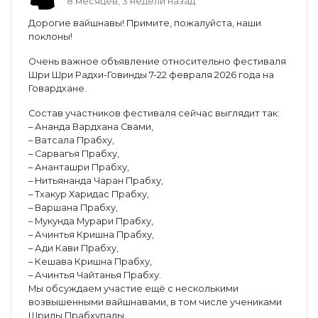
8 месяцев, 3 недели назад
Дорогие вайшнавы! Примите, пожалуйста, наши
поклоны!
Очень важное объявление относительно фестиваля
Шри Шри Радхи-Говинды 7-22 февраля 2026 года на
Говардхане.
Состав участников фестиваля сейчас выглядит так:
– Ананда Вардхана Свами,
– Ватсала Прабху,
– Сарвагья Прабху,
– Ананташри Прабху,
– Нитьянанда Чаран Прабху,
– Тхакур Харидас Прабху,
– Варшана Прабху,
– Мукунда Мурари Прабху,
– Ачинтья Кришна Прабху,
– Ади Кави Прабху,
– Кешава Кришна Прабху,
– Ачинтья Чайтанья Прабху.
Мы обсуждаем участие ещё с несколькими
возвышенными вайшнавами, в том числе учениками
Шрилы Прабхупады.