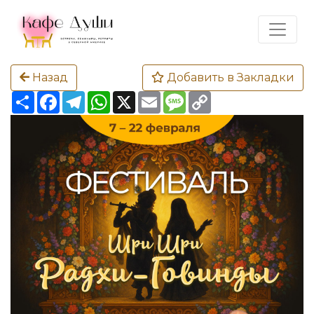
Назад
Добавить в Закладки
Share
Facebook
Telegram
WhatsApp
X
Email
Message
Copy
Link