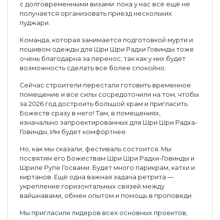
с долговременными визами: пока у нас всё ещё не
получается организовать приезд нескольких
пуджари.
Команда, которая занимается подготовкой мурти и
пошивом одежды для Шри Шри Радхи Говинды тоже
очень благодарна за перенос, так как у них будет
возможность сделать все более спокойно.
Сейчас строители перестали готовить временное
помещение и все силы сосредоточили на том, чтобы
за 2026 год достроить большой храм и пригласить
Божеств сразу в него! Там, в помещениях,
изначально запроектированных для Шри Шри Радха-
Говинды, Им будет комфортнее.
Но, как мы сказали, фестиваль состоится. Мы
посвятим его Божествам Шри Шри Радхи-Говинды и
Шриле Рупе Госвами. Будет много парикрам, катхи и
киртанов. Ещё одна важная задача ретрита —
укрепление горизонтальных связей между
вайшнавами, обмен опытом и помощь в проповеди.
Мы пригласили лидеров всех основных проектов,