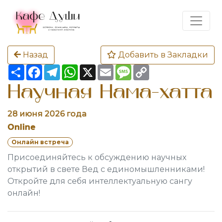
Назад
Добавить в Закладки
Share
Facebook
Telegram
WhatsApp
X
Email
Message
Copy
Link
Научная Нама-хатта
28 июня 2026 года
Online
Онлайн встреча
Присоединяйтесь к обсуждению научных
открытий в свете Вед с единомышленниками!
Откройте для себя интеллектуальную сангу
онлайн!